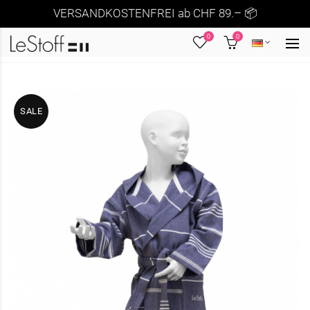
VERSANDKOSTENFREI ab CHF 89.– 📦
0
0
SALE