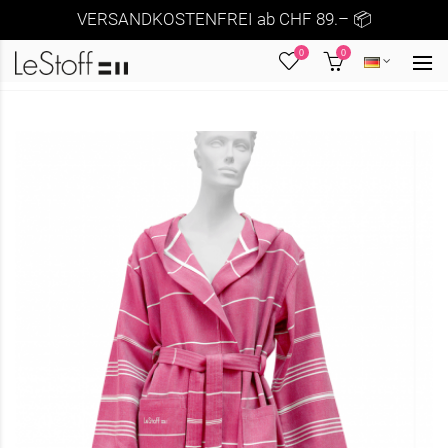
VERSANDKOSTENFREI ab CHF 89.– 📦
0
0