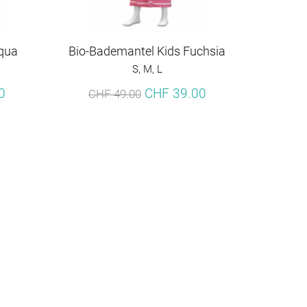
Aqua
Bio-Bademantel Kids Fuchsia
S, M, L
0
CHF 39.00
CHF 49.00