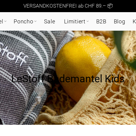
VERSANDKOSTENFREI ab CHF 89.– 📦
el
Poncho
Sale
Limitiert
B2B
Blog
K
LeStoff Bademantel Kids