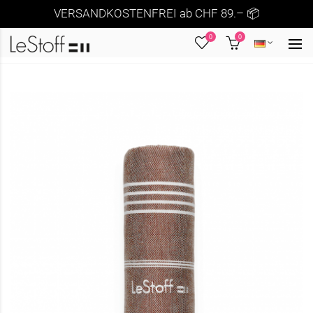
VERSANDKOSTENFREI ab CHF 89.– 📦
0
0